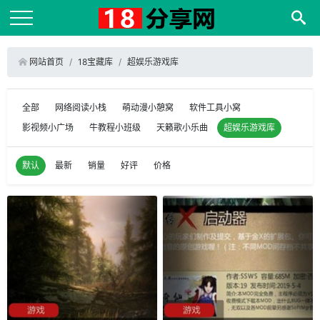
网站首页
18宝藏库
超娱乐游戏库
全部
网络阅读小栈
萌动漫小憩窝
软件工具小窝
影视频小广场
牛教程小班级
天籁歌小乐曲
超娱乐游戏库
默认
最新
销量
好评
价格