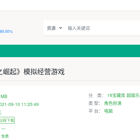
90.00%
之崛起》模拟经营游戏
分 类：
18宝藏库
超娱乐
 MB
类 型：
角色扮演
021-09-10 11:25:49
平 台：
电脑
无
 远程下载
：
—
：
免费