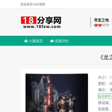
欢迎来到18分享网
寻宝之地
好评：
小窝首页
资源评价
《龙
大小：
1
更新：
2
演示：
自动发货
移动端
安装费