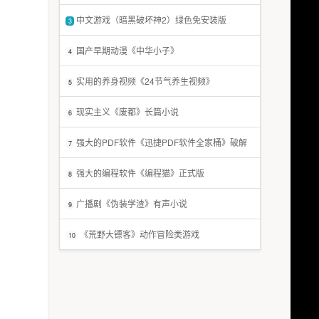
中文游戏（暗黑破坏神2）绿色免安装版
3
国产早期动漫《中华小子》
4
实用的养身视频《24节气养生视频》
5
现实主义《废都》长篇小说
6
强大的PDF软件《迅捷PDF软件全家桶》破解
7
版
强大的编程软件《编程猫》正式版
8
广播剧《伪装学渣》有声小说
9
《荒野大镖客》动作冒险类游戏
10