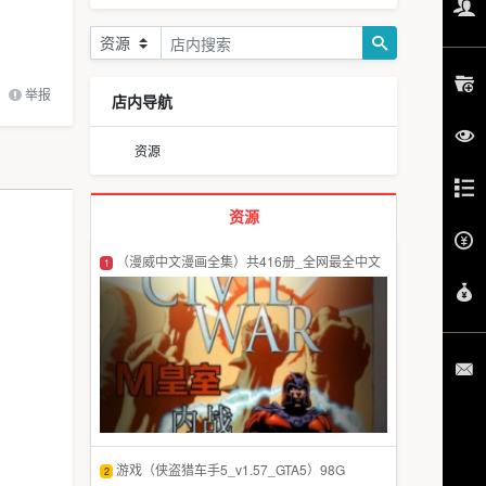
举报
店内导航
资源
资源
（漫威中文漫画全集）共416册_全网最全中文
1
版
游戏（侠盗猎车手5_v1.57_GTA5）98G
2