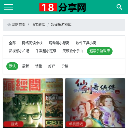
网站首页
18宝藏库
超娱乐游戏库
全部
网络阅读小栈
萌动漫小憩窝
软件工具小窝
影视频小广场
牛教程小班级
天籁歌小乐曲
超娱乐游戏库
默认
最新
销量
好评
价格