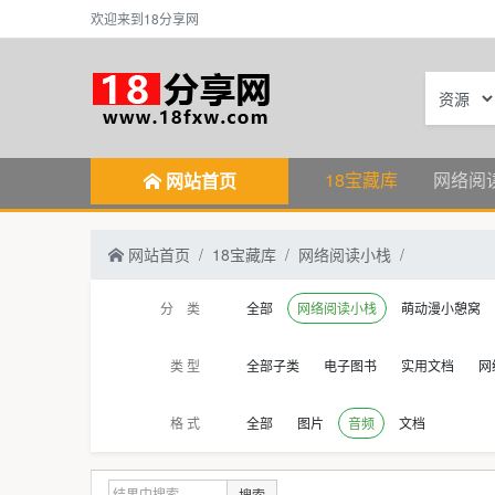
欢迎来到18分享网
18宝藏库
网络阅
网站首页
网站首页
18宝藏库
网络阅读小栈
分 类
全部
网络阅读小栈
萌动漫小憩窝
类 型
全部子类
电子图书
实用文档
网
格 式
全部
图片
音频
文档
搜索