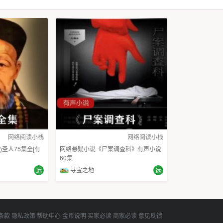
网络阅读小栈
网络阅读小栈
)圣人75集全[有
网络悬疑小说《尸案调查科》有声小说
60集
寻宝之地
远
远
条款
隐私政策
帮助中心
金币说明
买家必读
商家必读
意见反馈