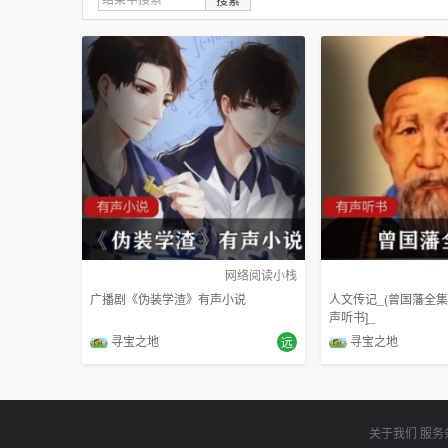
网络阅读小栈
广播剧《伪装学渣》有声小说
人文传记_(曾国藩全集
声听书]_
寻宝之地
寻宝之地
远
关于我们
服务