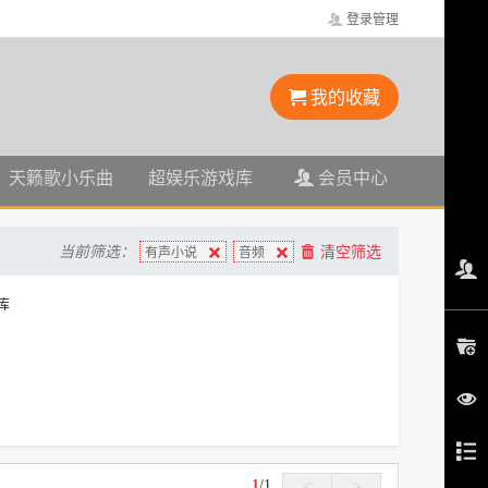
登录管理
我的收藏
天籁歌小乐曲
超娱乐游戏库
会员中心
当前筛选：
清空筛选
有声小说
音频
库
1
/
1
<
>