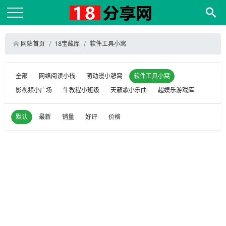
网站首页
18宝藏库
软件工具小窝
全部
网络阅读小栈
萌动漫小憩窝
软件工具小窝
影视频小广场
牛教程小班级
天籁歌小乐曲
超娱乐游戏库
默认
最新
销量
好评
价格