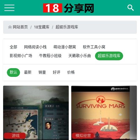
网站首页
18宝藏库
超娱乐游戏库
全部
网络阅读小栈
萌动漫小憩窝
软件工具小窝
影视频小广场
牛教程小班级
天籁歌小乐曲
超娱乐游戏库
默认
最新
销量
好评
价格