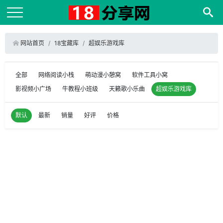
网站首页
18宝藏库
超娱乐游戏库
全部
网络阅读小栈
萌动漫小憩窝
软件工具小窝
影视频小广场
牛教程小班级
天籁歌小乐曲
超娱乐游戏库
默认
最新
销量
好评
价格