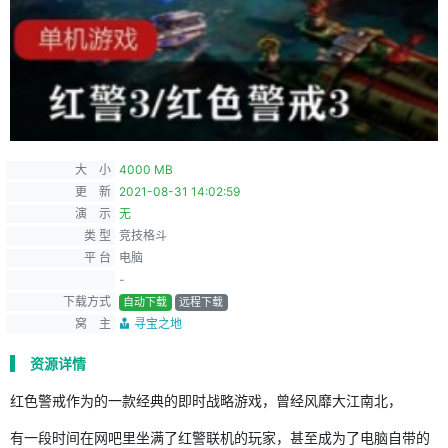
大 小
4000 MB
更 新
2021-08-31 14:02:59
演 示
无
类 型
竞技格斗
平 台
电脑
-
下载方式
自动下载
远程下载
窝 主
寻宝之地
资源详情
红色警戒作为的一款经典的即时战略游戏，曾经风靡大江南北，
有一段时间在网吧里坐满了红警联机的玩家，甚至成为了电脑自带的