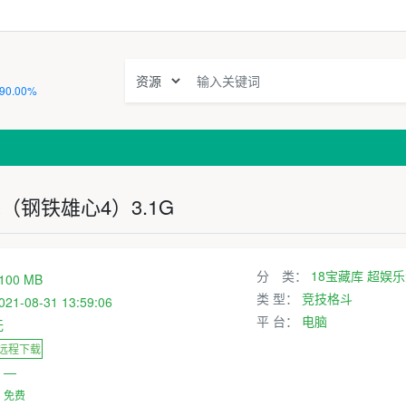
90.00%
（钢铁雄心4）3.1G
分 类：
18宝藏库
超娱乐
100 MB
类 型：
竞技格斗
021-08-31 13:59:06
平 台：
电脑
无
 远程下载
：
—
：
免费