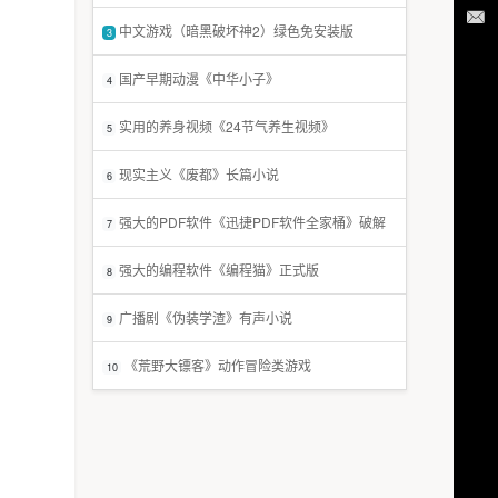
中文游戏（暗黑破坏神2）绿色免安装版
3
国产早期动漫《中华小子》
4
实用的养身视频《24节气养生视频》
5
现实主义《废都》长篇小说
6
强大的PDF软件《迅捷PDF软件全家桶》破解
7
版
强大的编程软件《编程猫》正式版
8
广播剧《伪装学渣》有声小说
9
《荒野大镖客》动作冒险类游戏
10