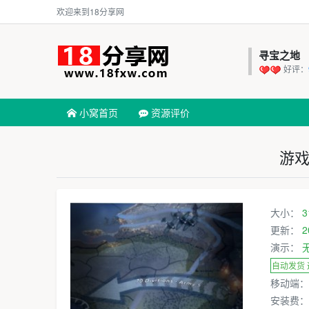
欢迎来到18分享网
寻宝之地
好评：
小窝首页
资源评价
游戏
大小：
3
更新：
2
演示：
自动发货
移动端
安装费