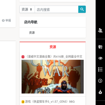
举报
店内导航
资源
资源
（漫威中文漫画全集）共416册_全网最全中文
1
版
游戏（侠盗猎车手5_v1.57_GTA5）98G
2