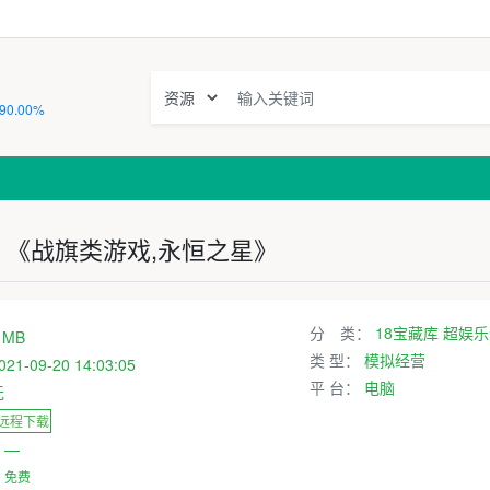
90.00%
！《战旗类游戏,永恒之星》
分 类：
18宝藏库
超娱乐
 MB
类 型：
模拟经营
021-09-20 14:03:05
平 台：
电脑
无
 远程下载
：
—
：
免费