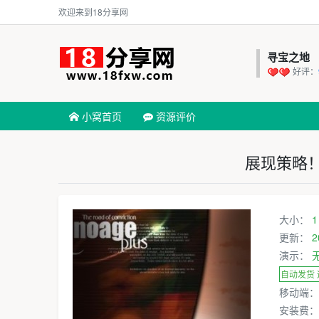
欢迎来到18分享网
寻宝之地
好评：
小窝首页
资源评价
展现策略
大小：
1
更新：
2
演示：
自动发货
移动端
安装费