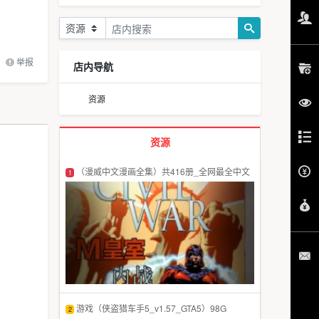
举报
店内导航
资源
资源
（漫威中文漫画全集）共416册_全网最全中文
1
版
游戏（侠盗猎车手5_v1.57_GTA5）98G
2