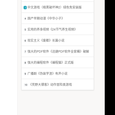
中文游戏（暗黑破坏神2）绿色免安装版
3
国产早期动漫《中华小子》
4
实用的养身视频《24节气养生视频》
5
现实主义《废都》长篇小说
6
强大的PDF软件《迅捷PDF软件全家桶》破解
7
版
强大的编程软件《编程猫》正式版
8
广播剧《伪装学渣》有声小说
9
《荒野大镖客》动作冒险类游戏
10