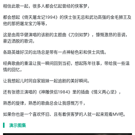
相信此歌一起，很多人都会忆起曾经的侠客梦，
都会想起《倚天屠龙记1994》的侠士张无忌和武功高强的金毛狮王及
他的那把屠龙宝刀等等，
这是由周华健演唱的该剧的主题曲《刀剑如梦》，慷慨激昂的音调，
豪迈洒脱的歌词，
各路英雄好汉的出场总是带有一点神秘色彩和侠士风情。
经典歌曲的重温让我一瞬间回到当初，想起陈年往事，带给我一些温
情的回忆，
让我想起儿时同自家姐妹一起追剧的美好瞬间。
还有张德兰演唱的《神雕侠侣1984》里的插曲《情义两心坚》，
熟悉的旋律，熟悉的歌曲总会让我感慨万千，
如果你也是一个喜欢怀旧、且有着侠客梦的人就一起来观看MV吧。
演示图集