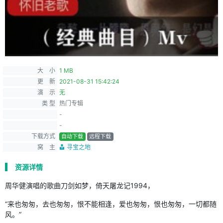
大 小
1 MB
更 新
2021-08-31 15:42:24
演 示
无
类 型
热门专辑
-
-
下载方式
自动下载
远程下载
窝 主
寻宝之地
资源详情
周华健演唱的歌曲刀剑如梦，倚天屠龙记1994，
“来也匆匆，去也匆匆，恨不能相逢，爱也匆匆，恨也匆匆，一切都随
风。”