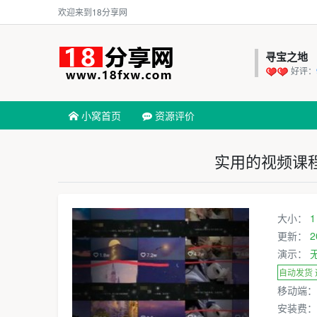
欢迎来到18分享网
寻宝之地
好评：
小窝首页
资源评价
实用的视频课
大小：
1
更新：
2
演示：
自动发货
移动端
安装费