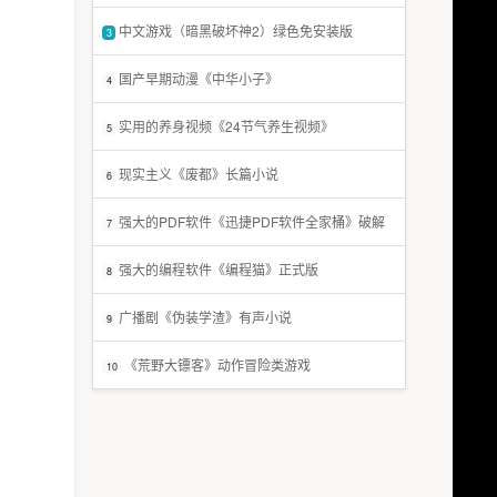
中文游戏（暗黑破坏神2）绿色免安装版
3
国产早期动漫《中华小子》
4
实用的养身视频《24节气养生视频》
5
现实主义《废都》长篇小说
6
强大的PDF软件《迅捷PDF软件全家桶》破解
7
版
强大的编程软件《编程猫》正式版
8
广播剧《伪装学渣》有声小说
9
《荒野大镖客》动作冒险类游戏
10