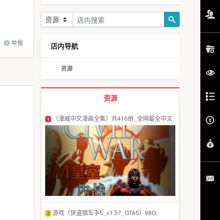
举报
店内导航
资源
资源
（漫威中文漫画全集）共416册_全网最全中文
1
版
游戏（侠盗猎车手5_v1.57_GTA5）98G
2