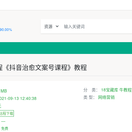
90.00%
程《抖音治愈文案号课程》教程
分 类：
18宝藏库
牛教程
 MB
类 型：
网络营销
021-09-13 12:40:38
无
 远程下载
：
—
：
免费